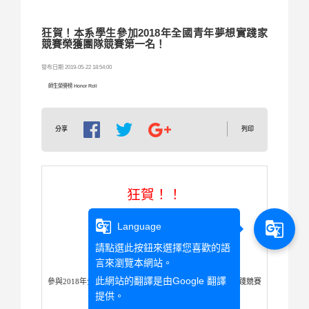
狂賀！本系學生參加2018年全國青年夢想實踐家
競賽榮獲團隊競賽第一名！
發布日期 2019-05-22 18:54:00
師生榮譽榜 Honor Roll
列印
分享
狂賀！！
g_translate
g_translate
Language
請點選此按鈕來選擇您喜歡的語
許以蓁
本系日二技四年級
同學
言來瀏覽本網站。
此網站的翻譯是由
Google 翻譯
參與2018年全國「創心、創新、創薪、創意」
青年夢想實踐競賽
提供。