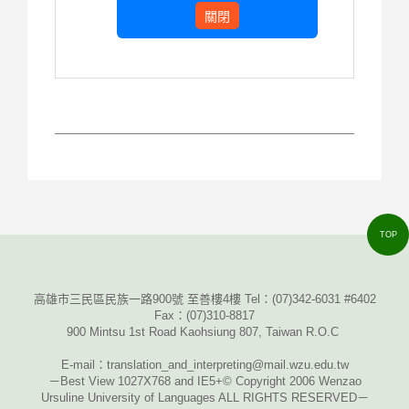
榮獲團隊競賽
第一名！
關閉
TOP
高雄市三民區民族一路900號 至善樓4樓 Tel：
(07)342-6031 #6402
Fax
：
(07)310-8817
900 Mintsu 1st Road Kaohsiung 807, Taiwan R.O.C
E-mail
：translation_and_interpreting@mail.wzu.edu.tw
－Best View 1027X768 and IE5+© Copyright 2006 Wenzao
Ursuline University of Languages ALL RIGHTS RESERVED－