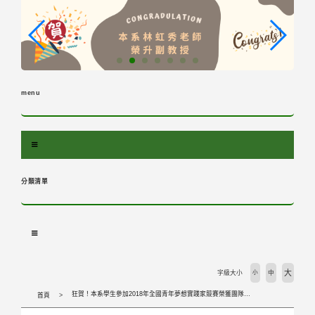
跳
到
主
要
內
容
menu
區
塊
分類清單
大
字級大小
小
中
狂賀！本系學生參加2018年全國青年夢想實踐家競賽榮獲團隊競賽第一名！
首頁