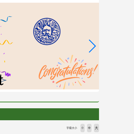
大
字級大小
小
中