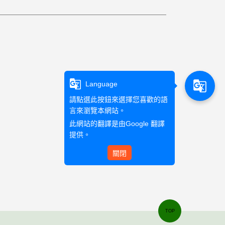
g_translate
g_translate
Language
請點選此按鈕來選擇您喜歡的語
言來瀏覽本網站。
此網站的翻譯是由
Google 翻譯
提供。
關閉
TOP