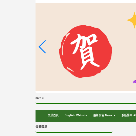
跳
到
主
要
內
容
區
塊
menu
文藻首頁
English Website
最新公告 News
系所簡介 Ab
分類清單