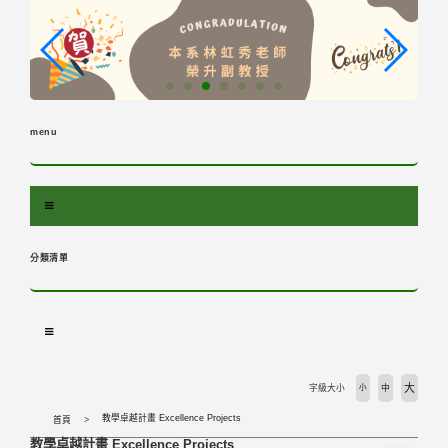
跳
到
主
要
內
容
menu
區
塊
分類清單
大
字級大小
小
中
教學卓越計畫 Excellence Projects
首頁
教學卓越計畫 Excellence Projects