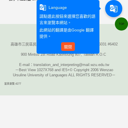
g_translate
g_translate
Language
請點選此按鈕來選擇您喜歡的語
言來瀏覽本網站。
TOP
此網站的翻譯是由
Google 翻譯
提供。
高雄市三民區民族一路900號 至善樓4樓 Tel：
(07)342-6031 #6402
關閉
Fax
：
(07)310-8817
900 Mintsu 1st Road Kaohsiung 807, Taiwan R.O.C
E-mail
：translation_and_interpreting@mail.wzu.edu.tw
－Best View 1027X768 and IE5+© Copyright 2006 Wenzao
Ursuline University of Languages ALL RIGHTS RESERVED－
當頁瀏覽:4277