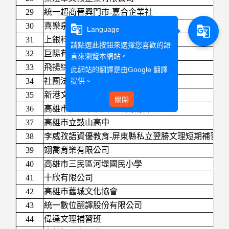
29
統一超商晉興門市-嘉合企業社
30
喜樂泉源股份有限公司
g_translate
g_translate
Language
31
上銀科技股份有限公司
請點選此按鈕來選擇您喜歡的語
32
巨陽有限公司
言來瀏覽本網站。
33
飛揚綜合旅行社有限公司
此網站的翻譯是由
Google 翻譯
提供。
34
社團法人高雄市金齡協會
35
新港文教基金會
關閉
36
高雄市私立樂莎文理短期補習班
37
高雄市立鼓山高中
38
李威孜語資優教育-屏東縣私立翌勝文理短期補習班
39
翊喬育樂有限公司
40
高雄市三民區河堤國民小學
41
十欣有限公司
42
高雄市舊城文化協會
43
統一數位翻譯股份有限公司
44
偉達文理補習班