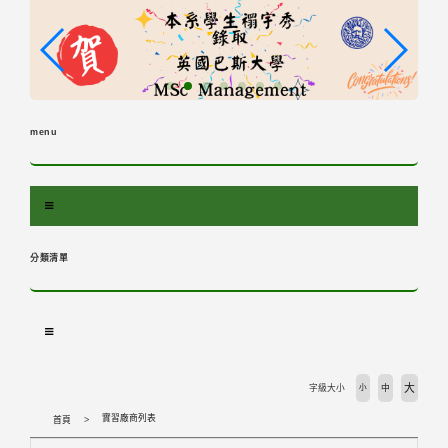
跳
到
主
要
內
容
menu
區
塊
分類清單
大
字級大小
小
中
實習廠商列表
首頁