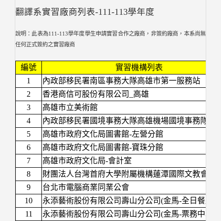
翻譯系實習廠商列表-111-113學年度
說明：此表為111-113學年度學生申請實習合作之廠商，非簽約廠商，本系尚無
任何正式簽約之實習廠商
編號
實習機構列表
1
內政部移民署南區事務大隊高雄市第一服務站
2
香港商信可股份有限公司_高雄
3
高雄市立美術館
4
內政部移民署國境事務大隊高雄機場國境事務隊
5
高雄市政府文化局圖書館-左營分館
6
高雄市政府文化局圖書館-寶珠分館
7
高雄市政府文化局-會計室
8
財團法人台灣首府大學附屬機構蓮潭國際文教會館
9
台北市電腦商業同業公會
10
永添藝術股份有限公司壽山分公司(金馬-全日餐廳)
11
永添藝術股份有限公司壽山分公司(金馬-票務中心)