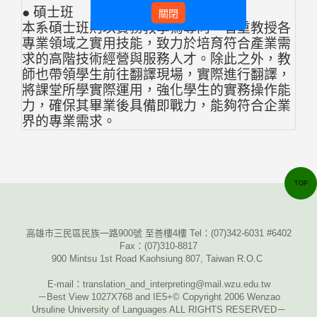
● 碩士班
關閉
本系碩士班則以實務教學為導向，著重教授各
專業領域之實用技能，致力於培育符合產業需
求的高階技術經營與服務人才。除此之外，教
師也帶領學生前往翻譯現場，實際進行翻譯，
將課堂所學實際運用，強化學生的實務操作能
力，確保其畢業後具備即戰力，能夠符合企業
界的專業需求。
TOP
高雄市三民區民族一路900號 至善樓4樓 Tel：
(07)342-6031 #6402
Fax
：
(07)310-8817
900 Mintsu 1st Road Kaohsiung 807, Taiwan R.O.C
E-mail
：translation_and_interpreting@mail.wzu.edu.tw
－Best View 1027X768 and IE5+© Copyright 2006 Wenzao
Ursuline University of Languages ALL RIGHTS RESERVED－