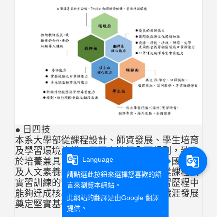
● 日四技
本系大學部從課程設計、師資發展、學生培育
及學習環境建構四個面向進行全面規劃，致力
g_translate
g_translate
Language
於培養兼具專業翻譯技巧、實務能力、國際觀
及人文素養的專業翻譯人才。透過專業課程與
請點選此按鈕來選擇您喜歡的語
實習訓練的緊密結合，確保學生在學習歷程中
言來瀏覽本網站。
能夠達成核心教育目標，並為其未來職涯發展
此網站的翻譯是由
Google 翻譯
奠定堅實基礎。
提供。