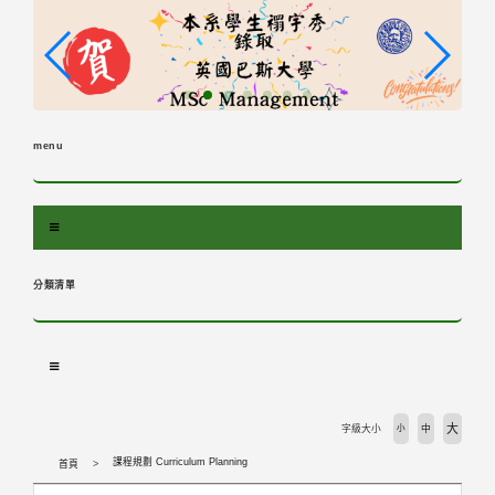
跳
到
主
要
內
容
menu
區
塊
分類清單
大
字級大小
小
中
課程規劃 Curriculum Planning
首頁