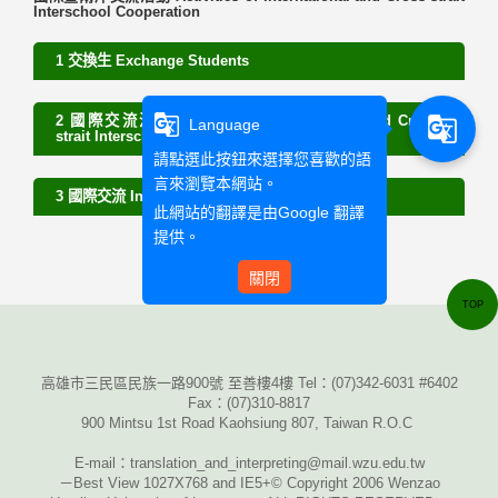
Interschool Cooperation
1 交換生 Exchange Students
g_translate
2 國際交流活動 Activities of International and Cross-
g_translate
Language
strait Interschool Cooperation
請點選此按鈕來選擇您喜歡的語
言來瀏覽本網站。
3 國際交流 International Exchanges
此網站的翻譯是由
Google 翻譯
提供。
關閉
TOP
高雄市三民區民族一路900號 至善樓4樓 Tel：
(07)342-6031 #6402
Fax
：
(07)310-8817
900 Mintsu 1st Road Kaohsiung 807, Taiwan R.O.C
E-mail
：translation_and_interpreting@mail.wzu.edu.tw
－Best View 1027X768 and IE5+© Copyright 2006 Wenzao