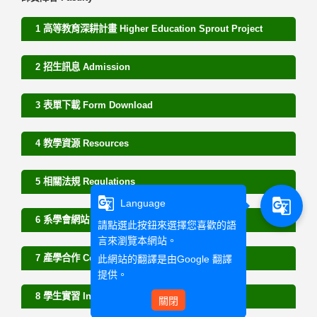
1 高等教育深耕計畫 Higher Education Sprout Project
2 招生訊息 Admission
3 表單下載 Form Download
4 教學資源 Resources
5 相關法規 Regulations
g_translate
g_translate
Language
6 系學會網站 Student Website
請點選此按鈕來選擇您喜歡的語
言來瀏覽本網站。
7 產學合作 Cooperation Project
此網站的翻譯是由
Google 翻譯
提供。
8 學生實習 Internship
關閉