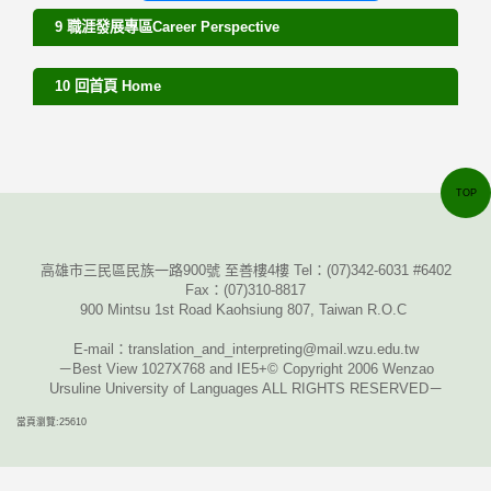
9 職涯發展專區Career Perspective
10 回首頁 Home
TOP
高雄市三民區民族一路900號 至善樓4樓 Tel：
(07)342-6031 #6402
Fax
：
(07)310-8817
900 Mintsu 1st Road Kaohsiung 807, Taiwan R.O.C
E-mail
：translation_and_interpreting@mail.wzu.edu.tw
－Best View 1027X768 and IE5+© Copyright 2006 Wenzao
Ursuline University of Languages ALL RIGHTS RESERVED－
當頁瀏覽:25610