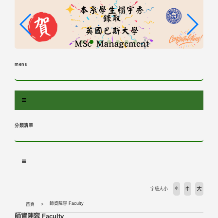
跳
到
主
要
內
容
menu
區
塊
分類清單
大
字級大小
小
中
師資陣容 Faculty
首頁
師資陣容 Faculty