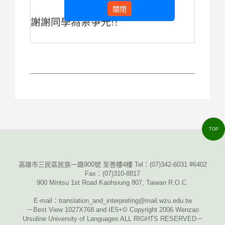
關閉
謝謝同學為系爭光!!
TOP
高雄市三民區民族一路900號 至善樓4樓 Tel：
(07)342-6031 #6402
Fax
：
(07)310-8817
900 Mintsu 1st Road Kaohsiung 807, Taiwan R.O.C
E-mail
：translation_and_interpreting@mail.wzu.edu.tw
－Best View 1027X768 and IE5+© Copyright 2006 Wenzao
Ursuline University of Languages ALL RIGHTS RESERVED－