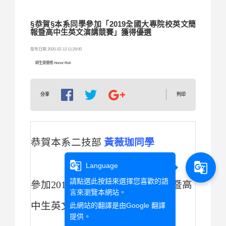
§恭賀§本系同學參加「2019全國大專院校英文簡
報暨高中生英文演講競賽」獲得優選
發布日期 2020-02-13 11:29:00
師生榮譽榜 Honor Roll
列印
分享
恭賀本系二技部
黃薇珈同學
g_translate
g_translate
Language
請點選此按鈕來選擇您喜歡的語
參加
2019
全國大專院校英文簡報暨高
言來瀏覽本網站。
中生英文演講競賽獲得優選作品
此網站的翻譯是由
Google 翻譯
提供。