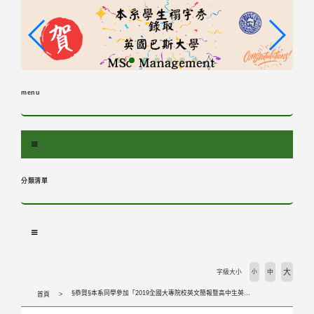
跳
到
主
要
內
容
menu
區
塊
分類清單
大
字級大小
小
中
§恭賀§本系同學參加「2019全國大專院校英文簡報暨高中生英文演講競賽」獲得優選
首頁