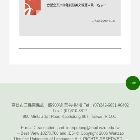
台塑企業文物館誠徵英文導覽人員一名.pdf
174.11 KB 2024-01-22
TOP
高雄市三民區民族一路900號 至善樓4樓 Tel：
(07)342-6031 #6402
Fax
：
(07)310-8817
900 Mintsu 1st Road Kaohsiung 807, Taiwan R.O.C
E-mail
：translation_and_interpreting@mail.wzu.edu.tw
－Best View 1027X768 and IE5+© Copyright 2006 Wenzao
Ursuline University of Languages ALL RIGHTS RESERVED－