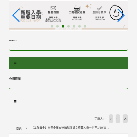
跳
到
主
要
內
容
menu
區
塊
分類清單
大
字級大小
小
中
【工作機會】台塑企業文物館誠徵英文導覽人員一名至1/30(三)截止
首頁