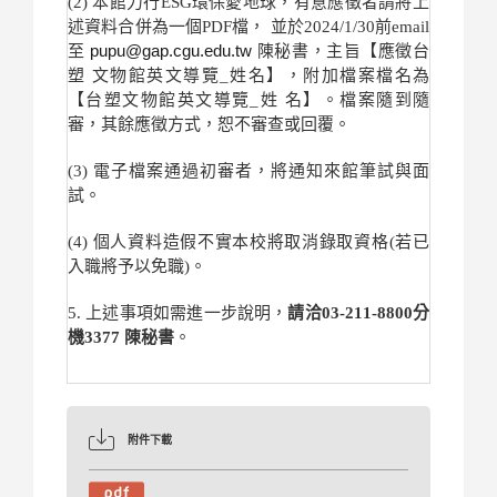
(2) 本館力行ESG環保愛地球，
有意應徵者請將上
述資料合併為一個PDF檔， 並於2024/1/30前email
pupu@gap.
cgu.edu.tw
至
陳秘書，主旨【應徵台
塑 文物館英文導覽_姓名】，附加檔案檔名為
【台塑文物館英文導覽_
姓 名】。檔案隨到隨
審，其餘應徵方式，恕不審查或回覆。
(3) 電子檔案通過初審者，將通知來館筆試與面
試。
(4) 個人資料造假不實本校將取消錄取資格(若已
入職將予以免職)。
5. 上述事項如需進一步說明，
請洽03-211-
8800分
機3377 陳秘書
。
附件下載