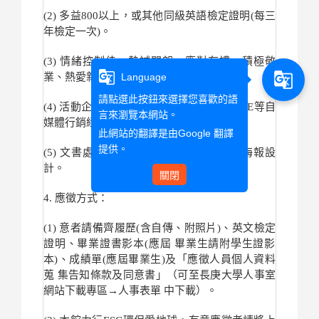
(2) 多益800以上，或其他同級英語檢定證明(每三
年檢定一次)。
(3) 情緒控制佳、熱誠開朗、應對有禮、積極敬
g_translate
g_translate
業、熱愛新知學習力強。
Language
請點選此按鈕來選擇您喜歡的語
(4) 活動企劃與執行，具FB、YT、IG、
LINE等自
言來瀏覽本網站。
媒體行銷經驗尤佳(請附相 關作品)。
此網站的翻譯是由
Google 翻譯
提供。
(5) 文書處理能力強，熟MS office、簡易海報設
計。
關閉
4. 應徵方式：
(1) 意者請備齊履歷(含自傳、附照片)、英文檢定
證明、
畢業證書影本(應屆 畢業生請附學生證影
本)、成績單(應屆畢業生)及「
應徵人員個人資料
蒐 集告知條款及同意書」（可至長庚大學人事室
網站下載專區→
人事表單 中下載）。