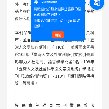
g_translate
g_translate
Language
外，亦包括評論、譯評、譯註等各種專文，投
請點選此按鈕來選擇您喜歡的語
稿者來自全球各地，是國內少有的編譯專業學
言來瀏覽本網站。
術研究期刊。
此網站的翻譯是由
Google 翻譯
提供。
Scopus
EBSCO
本刊榮獲收錄於
及
國際資料
關閉
103
庫，並自民國
年起持續收錄於科技部「臺
THCI
灣人文學核心期刊」（
），並獲國家圖書
105
館
年「臺灣人文及社會科學引文索引最具
1
108
影響力人社期刊」語言學學門第
名、
年
「臺灣人文及社會科學引文索引系統」學術期
110
刊「知識影響力獎」、
年「期刊即時傳播
獎」等獎項。
投稿資訊詳見本刊徵稿辦法