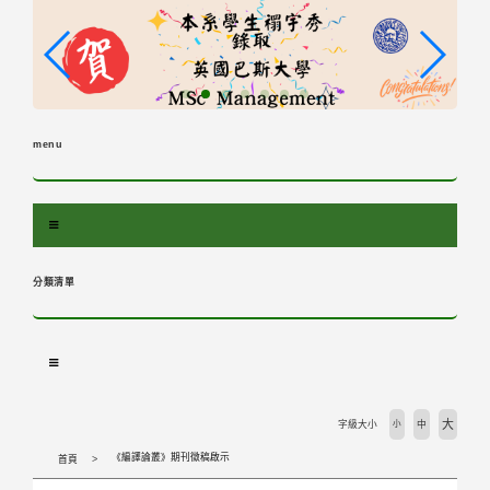
跳
到
主
要
內
容
menu
區
塊
分類清單
大
字級大小
小
中
《編譯論叢》期刊徵稿啟示
首頁