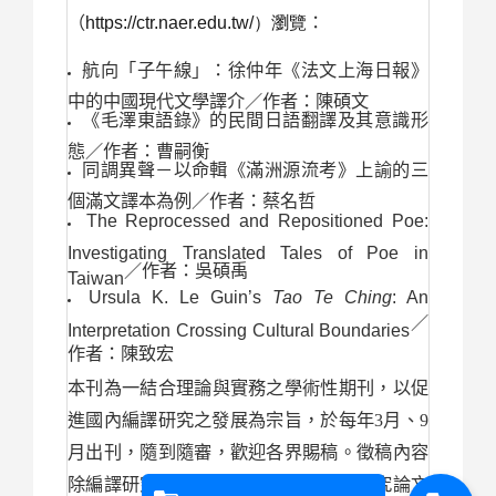
https://ctr.naer.edu.tw/
（
）瀏覽
：
航向「子午線」：徐仲年《法文上海日報》
中的中國現代文學譯介／作者：陳碩文
《毛澤東語錄》的民間日語翻譯及其意識形
態／作者：曹嗣衡
同調異聲－以命輯《滿洲源流考》上諭的三
個滿文譯本為例／作者：蔡名哲
The Reprocessed and Repositioned Poe:
Investigating Translated Tales of Poe in
／作者：吳碩禹
Taiwan
Ursula K. Le Guin’s
Tao Te Ching
: An
／
Interpretation Crossing Cultural Boundaries
作者：陳致宏
本刊為一結合理論與實務之學術性期刊，以促
進國內編譯研究之發展為宗旨，於每年3月、9
月出刊，隨到隨審，歡迎各界賜稿。徵稿內容
除編譯研究與相關產業發展之學術性研究論文