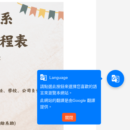
g_translate
g_translate
Language
請點選此按鈕來選擇您喜歡的語
言來瀏覽本網站。
此網站的翻譯是由
Google 翻譯
提供。
關閉