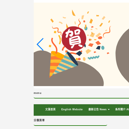
跳
到
主
要
內
容
區
塊
menu
文藻首頁
English Website
最新公告 News
系所簡介 Ab
分類清單