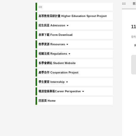
:::
首
:::
高等教育深耕計畫 Higher Education Sprout Project
招生訊息 Admission
1
表單下載 Form Download
發布日
教學資源 Resources
相關法規 Regulations
系學會網站 Student Website
產學合作 Cooperation Project
學生實習 Internship
職涯發展專區Career Perspective
回首頁 Home