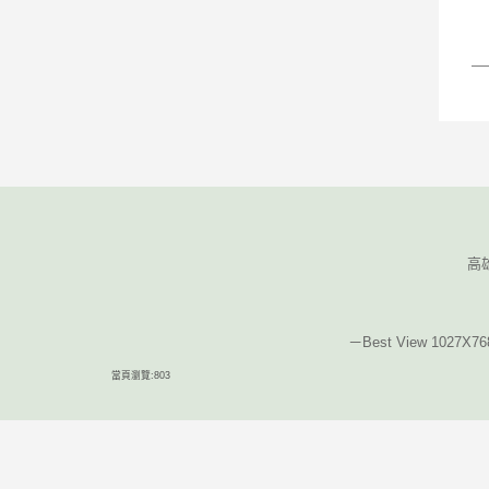
高
－Best View 1027X768
當頁瀏覽:803