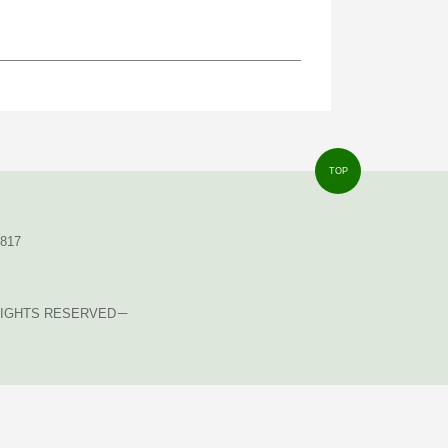
TOP
8817
ALL RIGHTS RESERVED－