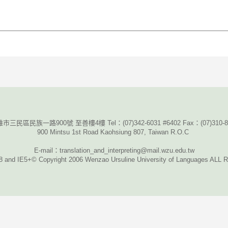
雄市三民區民族一路900號 至善樓4樓 Tel：
(07)342-6031 #6402 Fax
：
(07)310-
900 Mintsu 1st Road Kaohsiung 807, Taiwan R.O.C
E-mail
：translation_and_interpreting@mail.wzu.edu.tw
 and IE5+© Copyright 2006 Wenzao Ursuline University of Languages 