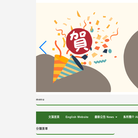
跳
到
主
要
內
容
區
塊
menu
文藻首頁
English Website
最新公告 News
系所簡介 Ab
分類清單