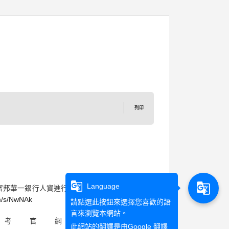
列印
g_translate
g_translate
Language
富邦華一銀行人資進行說明，歡迎有
om/s/NwNAk
請點選此按鈕來選擇您喜歡的語
言來瀏覽本網站。
考官網頁面
此網站的翻譯是由
Google 翻譯