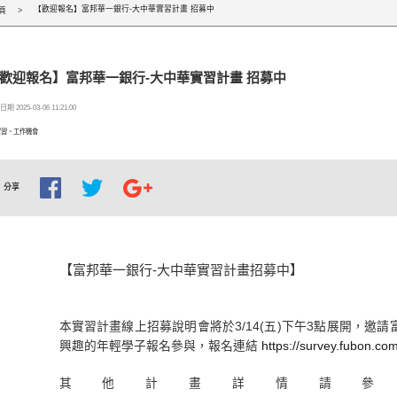
【歡迎報名】富邦華一銀行-大中華實習計畫 招募中
頁
歡迎報名】富邦華一銀行-大中華實習計畫 招募中
期 2025-03-06 11:21:00
實習、工作機會
分享
【富邦華一銀行-大中華實習計畫招募中】
本實習計畫線上招募說明會將於
3/14(
五
)
下午
3
點展開，邀請
興趣的年輕學子報名參與，報名連結
https://survey.fubon.c
其他計畫詳情請參