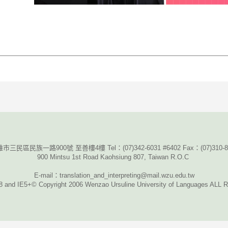
雄市三民區民族一路900號 至善樓4樓 Tel：
(07)342-6031 #6402 Fax
：
(07)310-
900 Mintsu 1st Road Kaohsiung 807, Taiwan R.O.C
E-mail
：translation_and_interpreting@mail.wzu.edu.tw
 and IE5+© Copyright 2006 Wenzao Ursuline University of Languages 