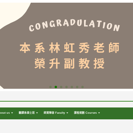
out us
翻譯系碩士班
師資陣容 Faculty
課程規劃 Courses