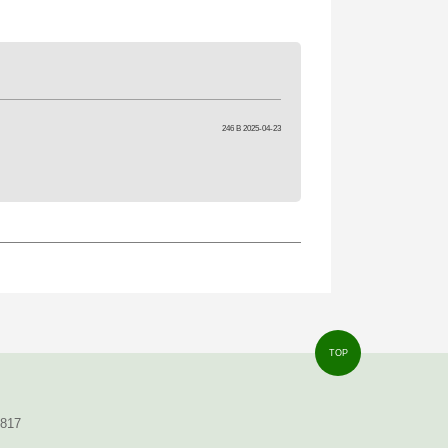
246 B 2025-04-23
TOP
8817