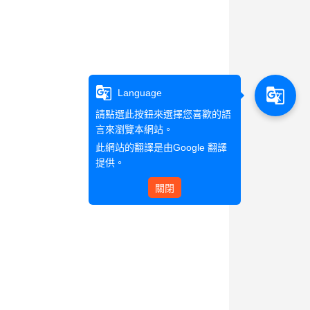
g_translate
g_translate
Language
請點選此按鈕來選擇您喜歡的語
言來瀏覽本網站。
此網站的翻譯是由
Google 翻譯
提供。
關閉