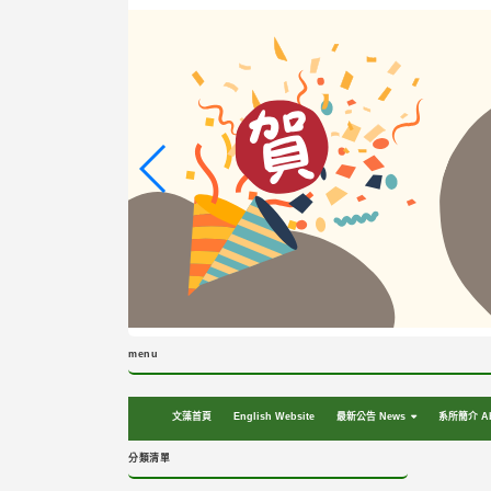
跳
到
主
要
內
容
區
塊
menu
文藻首頁
English Website
最新公告 News
系所簡介 Ab
分類清單