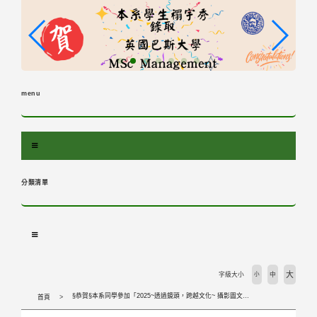
跳
到
主
要
內
容
menu
區
塊
分類清單
大
字級大小
小
中
§恭賀§本系同學參加「2025~透過鏡頭，跨越文化~ 攝影圖文競賽 」獲獎
首頁