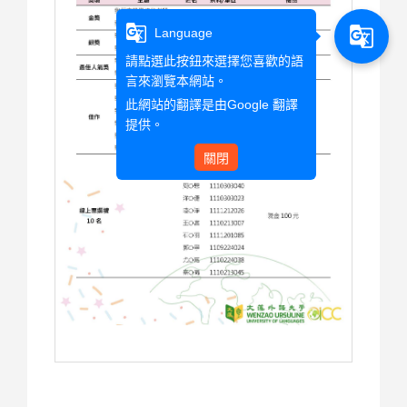
g_translate
g_translate
Language
請點選此按鈕來選擇您喜歡的語
言來瀏覽本網站。
此網站的翻譯是由
Google 翻譯
提供。
關閉