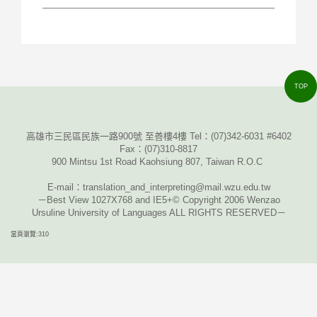
TOP
高雄市三民區民族一路900號 至善樓4樓 Tel：
(07)342-6031 #6402
Fax
：
(07)310-8817
900 Mintsu 1st Road Kaohsiung 807, Taiwan R.O.C
E-mail
：translation_and_interpreting@mail.wzu.edu.tw
－Best View 1027X768 and IE5+© Copyright 2006 Wenzao
Ursuline University of Languages ALL RIGHTS RESERVED－
當頁瀏覽:310