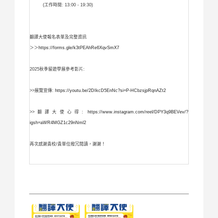
(工作時間: 13:00 - 19:30)
翻譯大使報名表單及完整資訊
＞＞
https://forms.gle/k3tPEAhRe6XqvSmX7
2025秋季留遊學展參考影片:
>>展覽宣傳:
https://youtu.be/2DIkcD5EnNc?si=P-HCbzsjpRqnAZt2
>>翻譯大使心得:
https://www.instagram.com/reel/DPY3q9BEVev/?
igsh=aWR4MGZ1c29nNml2
再次感謝貴校/貴單位撥冗閱讀，謝謝！