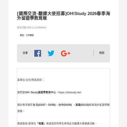
[國際交流-翻譯大使招募]OH!Study 2026春季海
外留遊學教育展
發布日期 2025-11-24 09:08:00
實習、工作機會
列印
分享
貴單位/主任/院長您好：
我們是
OH! Study留遊學教育中心
。
https://ohstudy.net/
預計明年將於
台北(03/07、03/08)
，
台中(03/09)
，
高雄
(03/10)
舉辦海外留遊學教
育展。
懇請貴校/貴單位
「推薦」
英語良好的學生參與此次翻譯大使徵選活動，