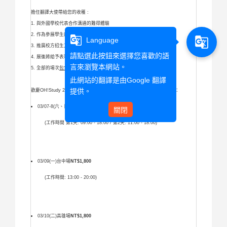
擔任翻譯大使帶給您的收穫 :
1. 與外國學校代表合作溝通的難得體驗
2. 作為參展學生的溝通橋樑，訓練臨場反應與即時口譯技巧
g_translate
g_translate
Language
3. 推廣校方招生方案，磨練自身業務能力
請點選此按鈕來選擇您喜歡的語
4. 展後將給予表現優良之翻譯大使工作證書乙份
言來瀏覽本網站。
5. 全部的場次
包含勞保費用
，不需額外自付
此網站的翻譯是由
Google 翻譯
提供。
歡慶OH!Study 2026春季留遊學教育展定在03/07-03/10場次及日期如下：
03/07-8(六、日)台北場
NT$4,200
關閉
(工作時間 第1天: 09:00 - 18:00 / 第2天: 11:00 - 18:00)
03/09(一)台中場
NT$1,800
(工作時間: 13:00 - 20:00)
03/10(二)高雄場
NT$1,800