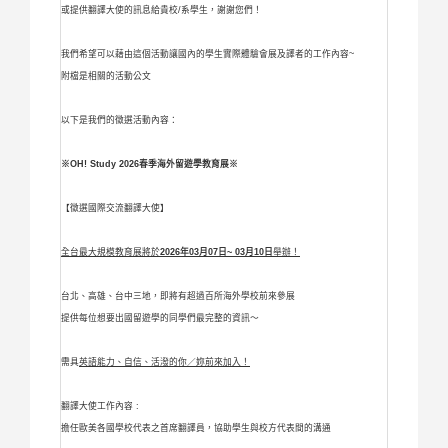
或提供翻譯大使的訊息給貴校/系學生，謝謝您們！
我們希望可以藉由這個活動讓國內的學生實際體驗會展及譯者的工作內容~
附檔是相關的活動公文
以下是我們的徵選活動內容：
※OH! Study
2026
春季海外留遊學教育展※
【徵選國際交流翻譯大使】
全台最大規模教育展將於
2026年03月07日~ 03月10日
舉辦！
台北、高雄、台中三地，即將有超過百所海外學校前來參展
提供每位想要出國留遊學的同學們最完整的資訊～
需具
英語能力、自信、活潑的你／妳前來加入！
翻譯大使工作內容 :
擔任歐美各國學校代表之首席翻譯員，協助學生與校方代表間的溝通