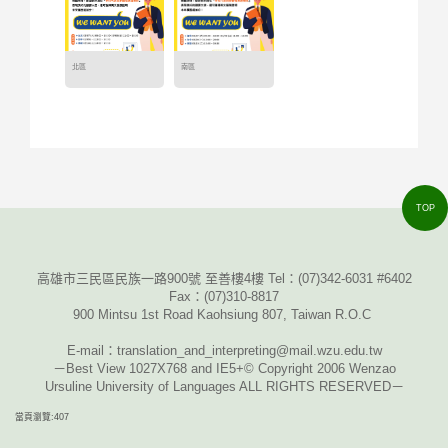
北區
南區
TOP
高雄市三民區民族一路900號 至善樓4樓 Tel：
(07)342-6031 #6402
Fax
：
(07)310-8817
900 Mintsu 1st Road Kaohsiung 807, Taiwan R.O.C
E-mail
：translation_and_interpreting@mail.wzu.edu.tw
－Best View 1027X768 and IE5+© Copyright 2006 Wenzao
Ursuline University of Languages ALL RIGHTS RESERVED－
當頁瀏覽:407