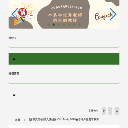
跳
到
主
要
內
容
menu
區
塊
分類清單
大
字級大小
小
中
[國際交流-翻譯大使招募]OH!Study 2026春季海外留遊學教育展
首頁