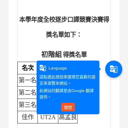
本學年度全校逐步口譯競賽決賽得
獎名單如下：
初階組
得獎名單
名次
班級
姓名
g_translate
g_translate
Language
請點選此按鈕來選擇您喜歡的語
第一名
UT2A
吳靜柔
言來瀏覽本網站。
此網站的翻譯是由
Google 翻譯
第二名
UT3A
張斯哲
提供。
第三名
UT2A
鄭昱淳
關閉
佳作
UT2A
高孟良