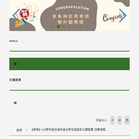
跳
到
主
要
內
容
menu
區
塊
分類清單
大
字級大小
小
中
§恭賀§ 114學年度文藻外語大學全校逐步口譯競賽 決賽得獎同學
首頁