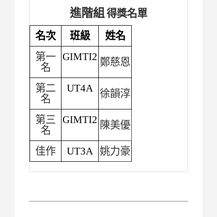
進階組
得獎名單
名次
班級
姓名
第一
GIMTI2
鄭慈恩
名
第二
UT4A
徐韻淳
名
第三
GIMTI2
陳美優
名
佳作
UT3A
姚力豪