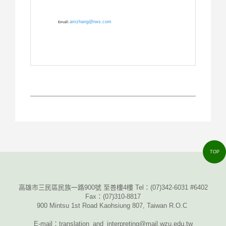
amzhang@rws.com
Email:
TOP
高雄市三民區民族一路900號 至善樓4樓 Tel：
(07)342-6031 #6402
Fax
：
(07)310-8817
900 Mintsu 1st Road Kaohsiung 807, Taiwan R.O.C
E-mail
：translation_and_interpreting@mail.wzu.edu.tw