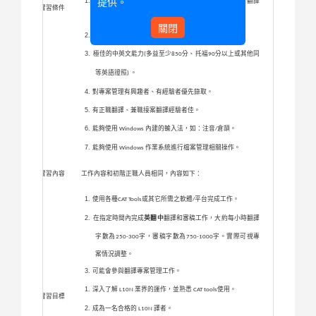
提供。
需要通過
的翻譯測試稿
英翻台灣繁中
，具備一定翻譯
RWS
(
)
實習條件
能力。
關閉
母語需為台灣繁中，對語言文字有極高敏感度者。
極佳的中英文能力
多益至少
分、托福
分以上或其他同
(
850
90
等英語證照
。
)
對專案管理有興趣者、有經驗者優先錄取。
有正職翻譯、兼職接案翻譯經驗者佳。
能夠使用
內建的輸入法，如：注音
倉頡。
Windows
/
能夠使用
作業系統進行檔案管理相關操作。
Windows
實習內容
工作內容和初階正職人員相同，內容如下：
使用各種
或其它所需之軟體
平台完成工作。
CAT Tools
/
在指定時間內完成
英翻中
翻譯和審稿工作，大約每小時翻譯
字數為
字，審稿字數為
字。實際可視專
250-300
750-1000
案情況調整。
可能會參與翻譯專案管理工作。
深入了解
業界的運作，並熟悉
使用。
L10N
CAT tools
實習目標
成為一名合格的
譯者。
L10N