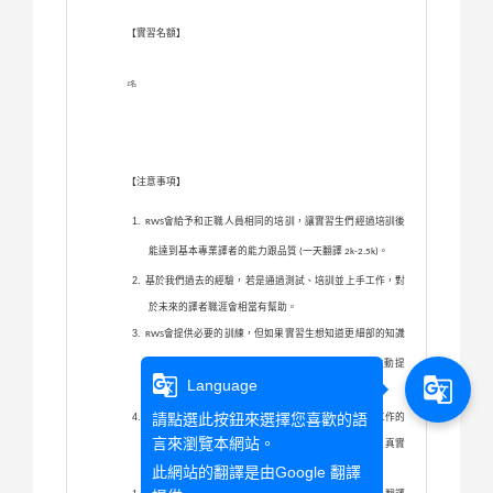
【實習名額】
1
名
【注意事項】
會給予和正職人員相同的培訓，讓實習生們經過培訓後
RWS
能達到基本專業譯者的能力跟品質
一天翻譯
。
(
2k-2.5k)
基於我們過去的經驗，若是通過測試、培訓並上手工作，對
於未來的譯者職涯會相當有幫助。
會提供必要的訓練，但如果實習生想知道更細部的知識
RWS
例如：翻譯錯誤或翻譯技巧
，
鼓勵實習生們主動提
(
)
RWS
g_translate
g_translate
Language
問，同仁將樂意回答其疑問。
請點選此按鈕來選擇您喜歡的語
這不是一個長期的訓練課程，而是希望學生熟悉全職工作的
言來瀏覽本網站。
環境，並且能穩定的全天工作，幫助實習生們有踏入真實
職場的心理準備和技能。
此網站的翻譯是由
Google 翻譯