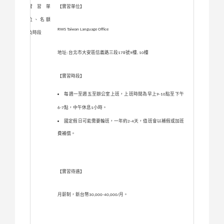
實習單
【實習單位】
位、名額
RWS Taiwan Language Office
及時段
地址
台北市大安區信義路三段
號
樓
樓
:
178
9
, 10
【實習時段】
每週一至週五至辦公室上班，上班時間為早上
點至下午
9-10
點，中午休息
小時。
6-7
1
國定假日可能需要輪班，一年約
天，值班會以補假或加班
2-4
費補償。
【實習待遇】
月薪制，新台幣
月。
30,000-40,000/