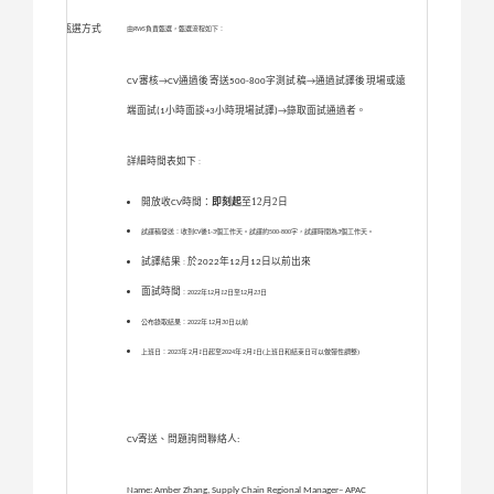
甄選方式
由
RWS
負責甄選，甄選流程如下：
審核
通過後寄送
字測試稿
通過試譯後現場或遠
CV
→CV
500-800
→
端面試
小時面談
小時現場試譯
錄取面試通過者。
(1
+3
)→
詳細時間表如下
：
開放收
時間：
即刻起
至12月2日
CV
試譯稿發送：收到
CV
後
1-3
個工作天。試譯約
500-800
字，試譯時間為
3
個工作天。
試譯結果
於
年
月
日以前出來
2022
12
12
：
面試時間
：
2022
年
12
月
12
日至
12
月
23
日
公布錄取結果
：
2022
年
12
月
30
日以前
上班日：
2023
年
2
月
1
日起至
2024
年
2
月
1
日(上班日和結束日可以做彈性調整)
寄送、問題詢問聯絡人
CV
:
Name: Amber Zhang, Supply Chain Regional Manager– APAC