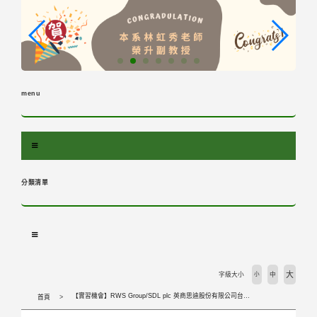
跳
到
主
要
內
容
menu
區
塊
分類清單
大
字級大小
小
中
【實習機會】RWS Group/SDL plc 英商思迪股份有限公司台灣分公司 實習徵選公告
首頁