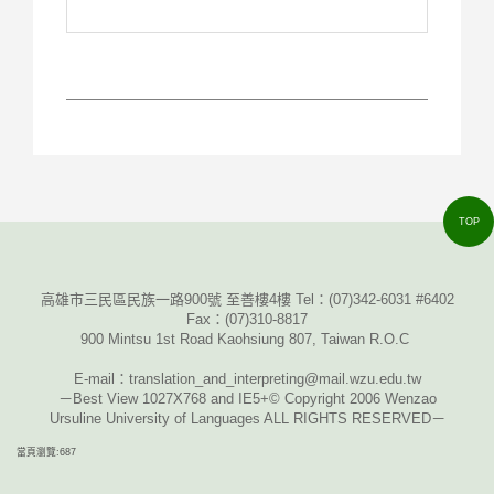
TOP
高雄市三民區民族一路900號 至善樓4樓 Tel：
(07)342-6031 #6402
Fax
：
(07)310-8817
900 Mintsu 1st Road Kaohsiung 807, Taiwan R.O.C
E-mail
：translation_and_interpreting@mail.wzu.edu.tw
－Best View 1027X768 and IE5+© Copyright 2006 Wenzao
Ursuline University of Languages ALL RIGHTS RESERVED－
當頁瀏覽:687