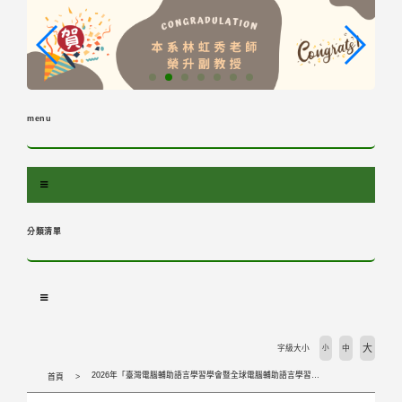
跳
到
主
要
內
容
menu
區
塊
分類清單
大
字級大小
小
中
2026年「臺灣電腦輔助語言學習學會暨全球電腦輔助語言學習國際研討會」徵稿 Call for Papers: 2026 TaiwanCALL & GLoCALL Joint Conference
首頁