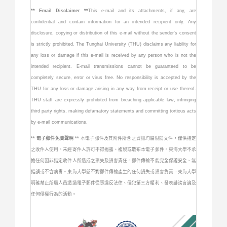
** Email Disclaimer **
This e-mail and its attachments, if any, are
confidential and contain information for an intended recipient only. Any
disclosure, copying or distribution of this e-mail without the sender's consent
is strictly prohibited. The Tunghai University (THU) disclaims any liability for
any loss or damage if this e-mail is received by any person who is not the
intended recipient. E-mail transmissions cannot be guaranteed to be
completely secure, error or virus free. No responsibility is accepted by the
THU for any loss or damage arising in any way from receipt or use thereof.
THU staff are expressly prohibited from breaching applicable law, infringing
third party rights, making defamatory statements and committing tortious acts
by e-mail communications.
** 電子郵件免責聲明 **
本電子郵件及其附件所含之資訊均屬限閱文件，僅供指定
之收件人使用。未經寄件人許可不得揭露、複製或散布本電子郵件。東海大學不承
擔任何因非指定收件人所造成之損失及損害責任。郵件傳輸不能完全保證安全、無
錯誤或不含病毒。東海大學恕不對郵件傳輸產生的任何損失或損害負責。東海大學
明確禁止所屬人員透過電子郵件從事違反法律、侵犯第三方權利、發表誹謗言論及
任何侵權行為的活動。