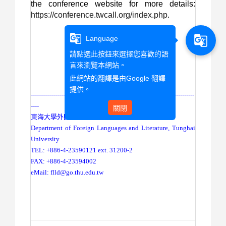
the conference website for more details:
https://conference.twcall.org/index.php
.
g_translate
g_translate
Language
請點選此按鈕來選擇您喜歡的語
言來瀏覽本網站。
此網站的翻譯是由
Google 翻譯
提供。
------------------------------
------------------------------
---------------------
----
關閉
東海大學外國語文學系
Department of Foreign Languages and Literature, Tunghai
University
TEL: +886-4-23590121 ext. 31200-2
FAX: +886-4-23594002
eMail:
flld@go.thu.edu.tw