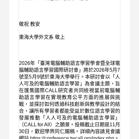
敬祝 教安
東海大學外文系 敬上
2026
年「臺灣電腦輔助語言學習學會暨全球電
腦輔助語言學習國際研討會」將於
2026
年
5
月
7
號至
5
月
9
號於東海大學舉行。本研討會以「人
人可及的電腦輔助語言學習
」為會議主題，旨
在匯集國際
CALL
研究者共同檢視當前電腦輔
助語言學習在實現教育公平方面的進展與挑
戰，並探討如何透過科技創新與教學設計的結
合，讓所有學習者都能受益於數位語言學習的
發展推動「人人可及的電腦輔助語言學習」
（
CALL for All
）之願景。投稿截止日期是
11
月
30
日，歡迎學界同仁賜稿。詳細內容請見會議
網站
https://conference.twcall.org/index.php
。